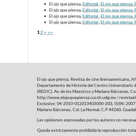
El ojo que piensa,
Editorial
,
El ojo que piensa.
El ojo que piensa,
Editorial
,
El ojo que piensa.
El ojo que piensa,
Editorial
,
El ojo que piensa.
El ojo que piensa,
Editorial
,
El ojo que piensa.
1
2
>
>>
El ojo que piensa. Revista de cine iberoamericano, A
Departamento de Historia del Centro Universitario d
(REDIC). Av. de los Maestros y Mariano Bárcenas, Col.
http://www.elojoquepiensa.cucsh.udg.mx / revistae
Exclusivo: 04-2010-012013403000-203, ISSN: 2007 –
Mariano Bárcenas, Col. La Normal, C.P 44260. Guadalaj
Las opiniones expresadas por los autores no necesari
Queda estrictamente prohibida la reproducción total 