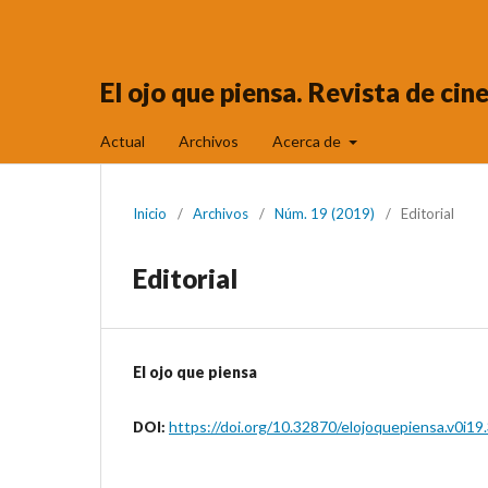
El ojo que piensa. Revista de ci
Actual
Archivos
Acerca de
Inicio
/
Archivos
/
Núm. 19 (2019)
/
Editorial
Editorial
El ojo que piensa
https://doi.org/10.32870/elojoquepiensa.v0i19
DOI: