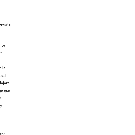
evista
chos
ne
o la
cual
lajara
ojo que
o
 y
s y