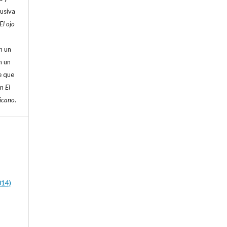
lusiva
El ojo
n un
n un
e que
en
El
ricano
.
014)