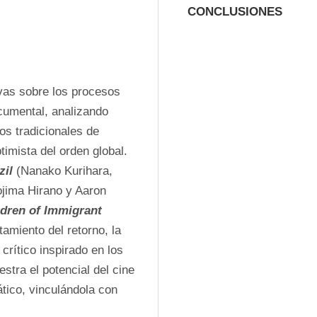
CONCLUSIONES
vas sobre los procesos 
cumental, analizando 
s tradicionales de 
imista del orden global. 
zil
(Nanako Kurihara, 
jima Hirano y Aaron 
ldren of Immigrant 
miento del retorno, la 
rítico inspirado en los 
tra el potencial del cine 
tico, vinculándola con 