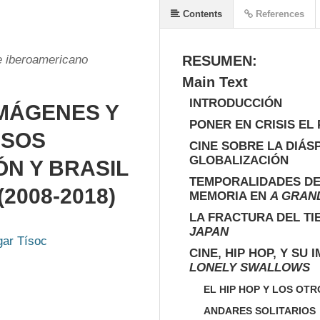
Contents
References
ne iberoamericano
RESUMEN:
Main Text
INTRODUCCIÓN
IMÁGENES Y
PONER EN CRISIS EL
ESOS
CINE SOBRE LA DIÁS
GLOBALIZACIÓN
N Y BRASIL
TEMPORALIDADES DEL
2008-2018)
MEMORIA EN
A GRAN
LA FRACTURA DEL T
JAPAN
gar Tísoc
CINE, HIP HOP, Y SU
LONELY SWALLOWS
EL HIP HOP Y LOS OT
ANDARES SOLITARIOS