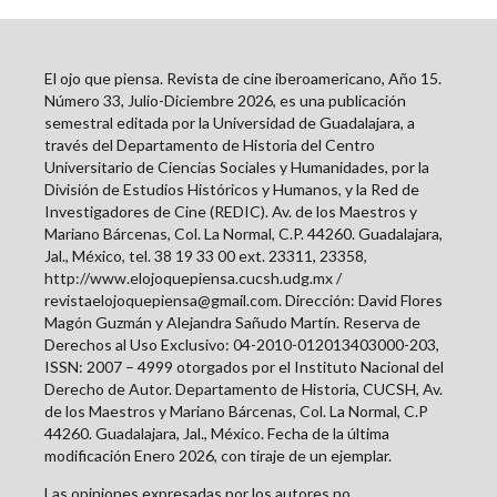
El ojo que piensa. Revista de cine iberoamericano, Año 15.
Número 33, Julio-Diciembre 2026, es una publicación
semestral editada por la Universidad de Guadalajara, a
través del Departamento de Historia del Centro
Universitario de Ciencias Sociales y Humanidades, por la
División de Estudios Históricos y Humanos, y la Red de
Investigadores de Cine (REDIC). Av. de los Maestros y
Mariano Bárcenas, Col. La Normal, C.P. 44260. Guadalajara,
Jal., México, tel. 38 19 33 00 ext. 23311, 23358,
http://www.elojoquepiensa.cucsh.udg.mx /
revistaelojoquepiensa@gmail.com. Dirección: David Flores
Magón Guzmán y Alejandra Sañudo Martín. Reserva de
Derechos al Uso Exclusivo: 04-2010-012013403000-203,
ISSN: 2007 – 4999 otorgados por el Instituto Nacional del
Derecho de Autor. Departamento de Historia, CUCSH, Av.
de los Maestros y Mariano Bárcenas, Col. La Normal, C.P
44260. Guadalajara, Jal., México. Fecha de la última
modificación Enero 2026, con tiraje de un ejemplar.
Las opiniones expresadas por los autores no