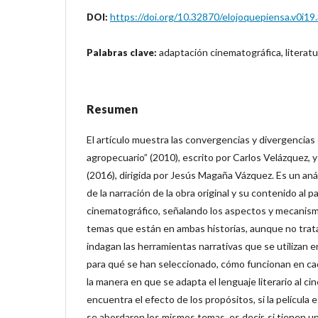
https://doi.org/10.32870/elojoquepiensa.v0i19
DOI:
adaptación cinematográfica, literatu
Palabras clave:
Resumen
El artículo muestra las convergencias y divergencias 
agropecuario” (2010), escrito por Carlos Velázquez, y 
(2016), dirigida por Jesús Magaña Vázquez. Es un anál
de la narración de la obra original y su contenido al pas
cinematográfico, señalando los aspectos y mecanismo
temas que están en ambas historias, aunque no trat
indagan las herramientas narrativas que se utilizan 
para qué se han seleccionado, cómo funcionan en cad
la manera en que se adapta el lenguaje literario al ci
encuentra el efecto de los propósitos, si la película es
se abordaron los mismos temas, es decir, si tienen un