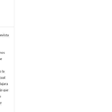
evista
chos
ne
o la
cual
lajara
ojo que
o
 y