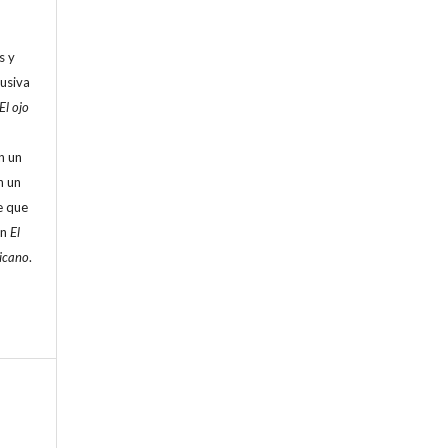
s y
lusiva
El ojo
n un
n un
e que
en
El
ricano
.