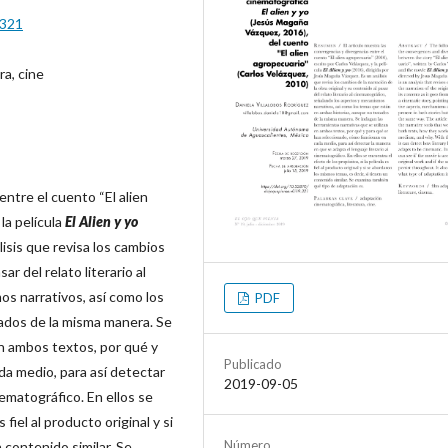
.321
ra, cine
entre el cuento “El alien
la película
El Alien y yo
isis que revisa los cambios
ar del relato literario al
s narrativos, así como los
PDF
ados de la misma manera. Se
en ambos textos, por qué y
Publicado
a medio, para así detectar
2019-09-05
nematográfico. En ellos se
 fiel al producto original y si
Número
 contenido similar. Se