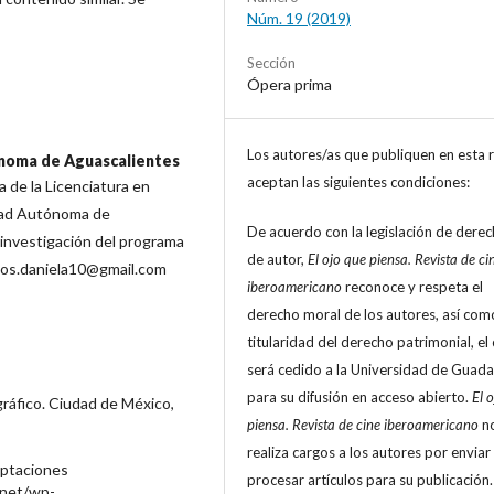
Núm. 19 (2019)
Sección
Ópera prima
Los autores/as que publiquen en esta r
noma de Aguascalientes
aceptan las siguientes condiciones:
 de la Licenciatura en
idad Autónoma de
De acuerdo con la legislación de dere
 investigación del programa
de autor,
El ojo que piensa. Revista de ci
obos.daniela10@gmail.com
iberoamericano
reconoce y respeta el
derecho moral de los autores, así com
titularidad del derecho patrimonial, el 
será cedido a la Universidad de Guada
para su difusión en acceso abierto.
El 
gráfico. Ciudad de México,
piensa. Revista de cine iberoamericano
n
realiza cargos a los autores por enviar
aptaciones
procesar artículos para su publicación.
.net/wp-