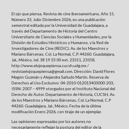
El ojo que piensa. Revista de cine iberoamericano, Año 15.
Número 33, Julio-Diciembre 2026, es una publicación
semestral editada por la Universidad de Guadalajara, a
través del Departamento de Historia del Centro
Universitario de Ciencias Sociales y Humanidades, por la
División de Estudios Históricos y Humanos, y la Red de
Investigadores de Cine (REDIC). Av. de los Maestros y
Mariano Bárcenas, Col. La Normal, C.P. 44260. Guadalajara,
Jal., México, tel. 38 19 33 00 ext. 23311, 23358,
http://www.elojoquepiensa.cucsh.udg.mx /
revistaelojoquepiensa@gmail.com. Dirección: David Flores
Magón Guzmán y Alejandra Sañudo Martín. Reserva de
Derechos al Uso Exclusivo: 04-2010-012013403000-203,
ISSN: 2007 – 4999 otorgados por el Instituto Nacional del
Derecho de Autor. Departamento de Historia, CUCSH, Av.
de los Maestros y Mariano Bárcenas, Col. La Normal, C.P
44260. Guadalajara, Jal., México. Fecha de la última
modificación Enero 2026, con tiraje de un ejemplar.
Las opiniones expresadas por los autores no
necesariamente reflejan la postura del editor de la